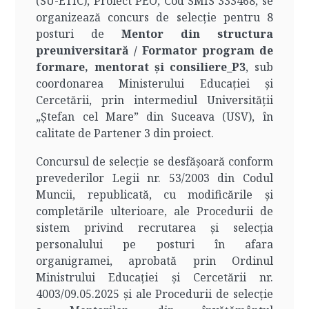
(SU-ETIC), Proiect PEO, Cod SMIS 333468, se
organizează concurs de selecție pentru 8
posturi de
Mentor din structura
preuniversitară / Formator program de
formare, mentorat și consiliere_P3
, sub
coordonarea Ministerului Educației și
Cercetării, prin intermediul Universității
„Ștefan cel Mare” din Suceava (USV), în
calitate de Partener 3 din proiect.
Concursul de selecție se desfășoară conform
prevederilor Legii nr. 53/2003 din Codul
Muncii, republicată, cu modificările și
completările ulterioare, ale Procedurii de
sistem privind recrutarea și selecția
personalului pe posturi în afara
organigramei, aprobată prin Ordinul
Ministrului Educației și Cercetării nr.
4003/09.05.2025 și ale Procedurii de selecție