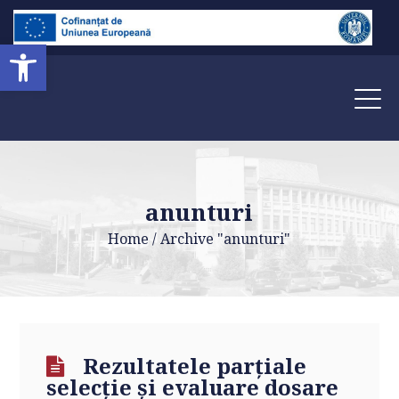
Deschide bara de unelte
anunturi
Home
/
Archive "anunturi"
Rezultatele parțiale
selecţie și evaluare dosare