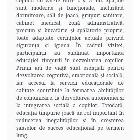
copiilor cu vârste între 0 și 3 ani. Spațiile
sunt moderne și funcționale, incluzând
dormitoare, săli de joacă, grupuri sanitare,
cabinet medical, zonă administrativă,
precum și bucătărie și spălătorie proprie,
toate adaptate cerințelor actuale privind
siguranța și igiena. În cadrul vizitei,
participanții au subliniat importanța
educației timpurii în dezvoltarea copiilor.
Primii ani de viață sunt esențiali pentru
dezvoltarea cognitivă, emoțională și socială,
iar accesul la servicii educaționale de
calitate contribuie la formarea abilităților
de comunicare, la dezvoltarea autonomiei și
la integrarea socială a copiilor. Totodată,
educația timpurie joacă un rol important în
reducerea inegalităților și în creșterea
șanselor de succes educațional pe termen
lung.