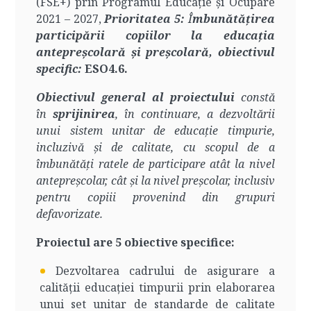
(FSE+) prin Programul Educație și Ocupare
2021 – 2027,
Prioritatea 5:
Î
mbunătățirea
participării copiilor la educația
antepreșcolară și preșcolară, obiectivul
specific:
ESO4.6.
Obiectivul general al proiectului
constă
în
sprijinirea
, în continuare, a dezvoltării
unui sistem unitar de educație timpurie,
incluzivă și de calitate, cu scopul de a
îmbunătăți ratele de participare atât la nivel
antepreșcolar, cât și la nivel preșcolar, inclusiv
pentru copiii provenind din grupuri
defavorizate.
Proiectul are 5 obiective specifice:
Dezvoltarea cadrului de asigurare a
calității educației timpurii prin elaborarea
unui set unitar de standarde de calitate